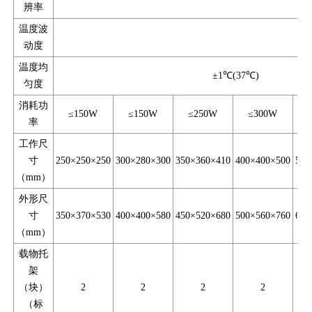
辨率
温度波
动度
温度均
±1℃(37℃)
匀度
消耗功
≤150W
≤150W
≤250W
≤300W
率
工作尺
寸
250×250×250
300×280×300
350×360×410
400×400×500
500
（mm）
外形尺
寸
350×370×530
400×400×580
450×520×680
500×560×760
600
（mm）
载物托
架
（块）
2
2
2
2
（标