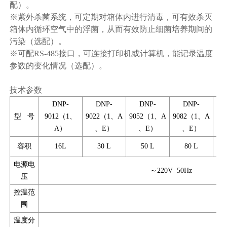
配）。
※紫外杀菌系统，可定期对箱体内进行清毒，可有效杀灭
箱体内循环空气中的浮菌，从而有效防止细菌培养期间的
污染（选配）。
※可配RS-485接口，可连接打印机或计算机，能记录温度
参数的变化情况（选配）。
技术参数
DNP-
DNP-
DNP-
DNP-
型 号
9012（1、
9022（1、A
9052（1、A
9082（1、A
91
A）
、E）
、E）
、E）
容积
16L
30 L
50 L
80 L
电源电
～220V 50Hz
压
控温范
围
温度分