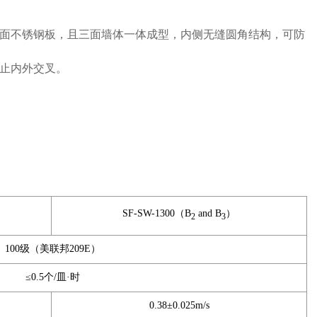
面不锈钢板，且三面墙体一体成型，内侧无缝圆角结构，可防
止内外交叉。
SF-SW-1300（B
and B
）
2
3
100级（美联邦209E）
≤0.5个/皿·时
0.38±0.025m/s