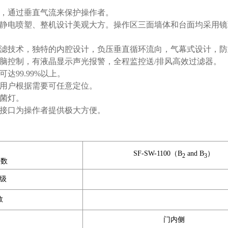
，通过垂直气流来保护操作者。
静电喷塑、整机设计美观大方。操作区三面墙体和台面均采用镜
滤技术，独特的内腔设计，负压垂直循环流向，气幕式设计，防
脑控制，有液晶显示声光报警，全程监控送/排风高效过滤器。
达99.99%以上。
用户根据需要可任意定位。
菌灯。
接口为操作者提供极大方便。
SF-SW-1100（B
and B
）
2
3
参数
级
数
门内侧