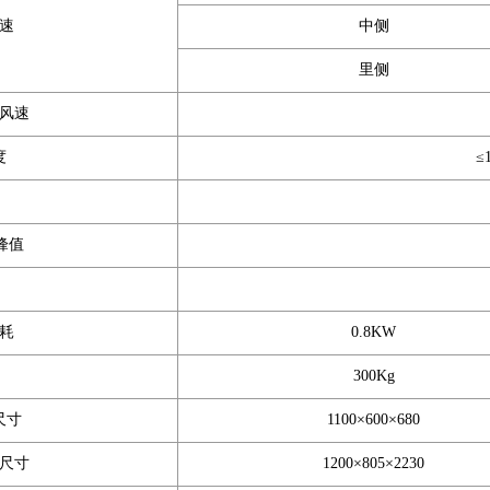
速
中侧
里侧
风速
度
≤
峰值
耗
0.8KW
300Kg
尺寸
1100×600×680
尺寸
1200×805×2230