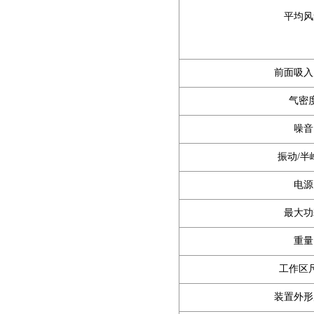
平均风
前面吸入
气密
噪音
振动/半
电源
最大功
重量
工作区
装置外形