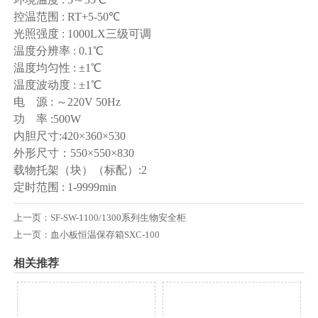
控温范围 : RT+5-50℃
光照强度 : 1000LX三级可调
温度分辨率 : 0.1℃
温度均匀性 : ±1℃
温度波动度 : ±1℃
电 源 : ～220V 50Hz
功 率 :500W
内胆尺寸:420×360×530
外形尺寸：550×550×830
载物托架（块）（标配）:2
定时范围 : 1-9999min
上一页：
SF-SW-1100/1300系列生物安全柜
上一页：
血小板恒温保存箱SXC-100
相关推荐