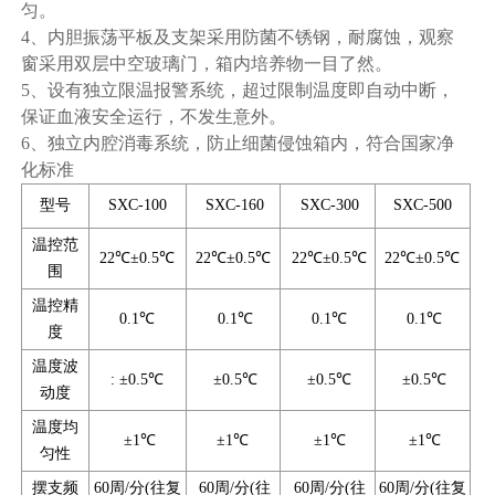
匀。
4、内胆振荡平板及支架采用防菌不锈钢，耐腐蚀，观察
窗采用双层中空玻璃门，箱内培养物一目了然。
5、设有独立限温报警系统，超过限制温度即自动中断，
保证血液安全运行，不发生意外。
6、独立内腔消毒系统，防止细菌侵蚀箱内，符合国家净
化标准
型号
SXC-100
SXC-160
SXC-300
SXC-500
温控范
22℃±0.5℃
22℃±0.5℃
22℃±0.5℃
22℃±0.5℃
围
温控精
0.1℃
0.1℃
0.1℃
0.1℃
度
温度波
: ±0.5℃
±0.5℃
±0.5℃
±0.5℃
动度
温度均
±1℃
±1℃
±1℃
±1℃
匀性
摆支频
60周/分(往复
60周/分(往
60周/分(往
60周/分(往复