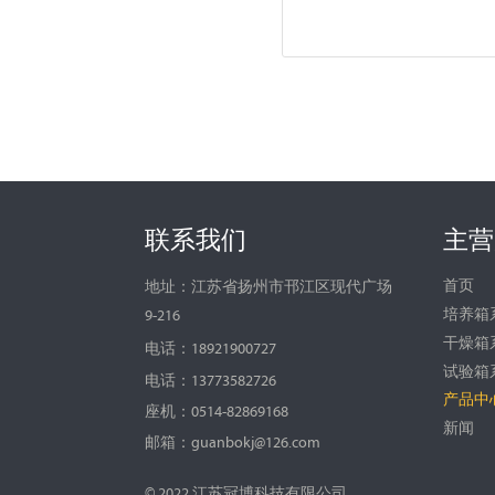
联系我们
主营
首页
地址：江苏省扬州市邗江区现代广场
培养箱
9-216
干燥箱
电话：18921900727
试验箱
电话：13773582726
产品中
座机：0514-82869168
新闻
邮箱：guanbokj@126.com
© 2022 江苏冠博科技有限公司