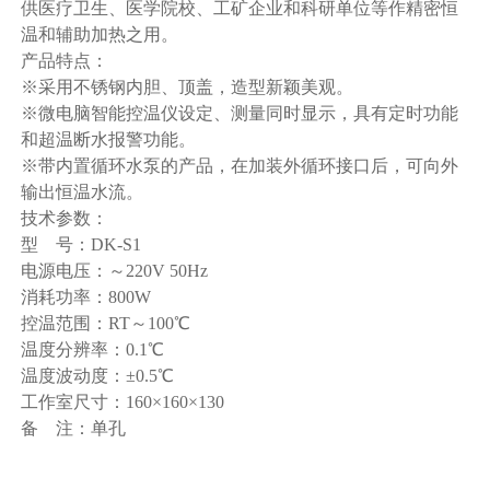
供医疗卫生、医学院校、工矿企业和科研单位等作精密恒
温和辅助加热之用。
产品特点：
※采用不锈钢内胆、顶盖，造型新颖美观。
※微电脑智能控温仪设定、测量同时显示，具有定时功能
和超温断水报警功能。
※带内置循环水泵的产品，在加装外循环接口后，可向外
输出恒温水流。
技术参数：
型 号：DK-S1
电源电压：～220V 50Hz
消耗功率：800W
控温范围：RT～100℃
温度分辨率：0.1℃
温度波动度：±0.5℃
工作室尺寸：160×160×130
备 注：单孔